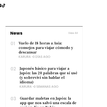
News
View All
01
Vuelo de 18 horas a Asia:
consejos para viajar cómodo y
descansar
KARURA
3 DÍAS AGO
02
Japonés básico para viajar a
Japón: las 20 palabras que sí usé
(y sobreviví sin hablar el
idioma)
KARURA
3 SEMANAS AGO
03
Guardar maletas en Japón: la
app que nos salvó una escala de