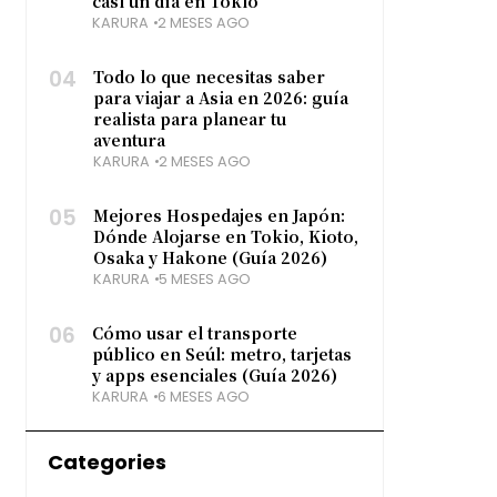
casi un día en Tokio
KARURA
2 MESES AGO
04
Todo lo que necesitas saber
para viajar a Asia en 2026: guía
realista para planear tu
aventura
KARURA
2 MESES AGO
05
Mejores Hospedajes en Japón:
Dónde Alojarse en Tokio, Kioto,
Osaka y Hakone (Guía 2026)
KARURA
5 MESES AGO
06
Cómo usar el transporte
público en Seúl: metro, tarjetas
y apps esenciales (Guía 2026)
KARURA
6 MESES AGO
Categories