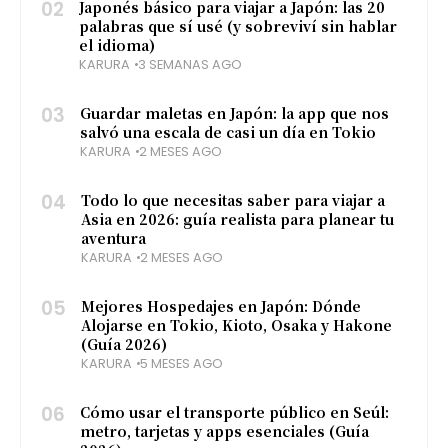
02
Japonés básico para viajar a Japón: las 20
palabras que sí usé (y sobreviví sin hablar
el idioma)
KARURA
3 SEMANAS AGO
03
Guardar maletas en Japón: la app que nos
salvó una escala de casi un día en Tokio
KARURA
2 MESES AGO
04
Todo lo que necesitas saber para viajar a
Asia en 2026: guía realista para planear tu
aventura
KARURA
2 MESES AGO
05
Mejores Hospedajes en Japón: Dónde
Alojarse en Tokio, Kioto, Osaka y Hakone
(Guía 2026)
KARURA
5 MESES AGO
06
Cómo usar el transporte público en Seúl:
metro, tarjetas y apps esenciales (Guía