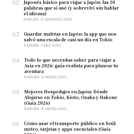
02
Japonés básico para viajar a Japón: las 20
palabras que sí usé (y sobreviví sin hablar
el idioma)
KARURA
3 SEMANAS AGO
03
Guardar maletas en Japón: la app que nos
salvó una escala de casi un día en Tokio
KARURA
1 MES AGO
04
Todo lo que necesitas saber para viajar a
Asia en 2026: guía realista para planear tu
aventura
KARURA
2 MESES AGO
05
Mejores Hospedajes en Japón: Dónde
Alojarse en Tokio, Kioto, Osaka y Hakone
(Guía 2026)
KARURA
5 MESES AGO
06
Cómo usar el transporte público en Seúl:
metro, tarjetas y apps esenciales (Guía