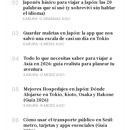
02
Japonés básico para viajar a Japón: las 20
palabras que sí usé (y sobreviví sin hablar
el idioma)
KARURA
3 SEMANAS AGO
03
Guardar maletas en Japón: la app que nos
salvó una escala de casi un día en Tokio
KARURA
2 MESES AGO
04
Todo lo que necesitas saber para viajar a
Asia en 2026: guía realista para planear tu
aventura
KARURA
2 MESES AGO
05
Mejores Hospedajes en Japón: Dónde
Alojarse en Tokio, Kioto, Osaka y Hakone
(Guía 2026)
KARURA
5 MESES AGO
06
Cómo usar el transporte público en Seúl:
metro, tarjetas y apps esenciales (Guía