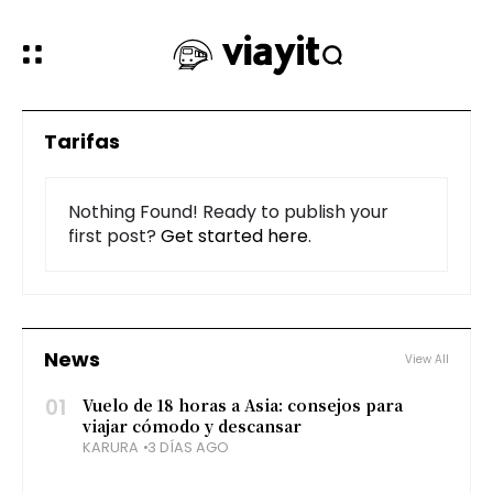
Tarifas
Nothing Found! Ready to publish your
first post?
Get started here
.
News
View All
01
Vuelo de 18 horas a Asia: consejos para
viajar cómodo y descansar
KARURA
3 DÍAS AGO