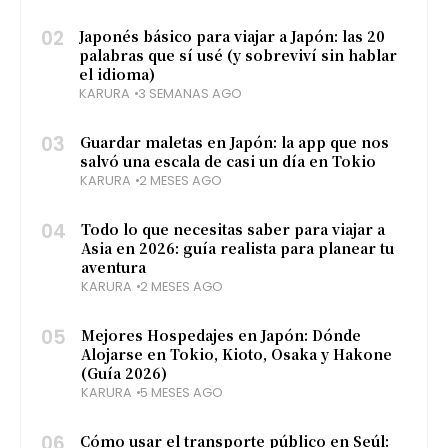
02
Japonés básico para viajar a Japón: las 20
palabras que sí usé (y sobreviví sin hablar
el idioma)
KARURA
3 SEMANAS AGO
03
Guardar maletas en Japón: la app que nos
salvó una escala de casi un día en Tokio
KARURA
2 MESES AGO
04
Todo lo que necesitas saber para viajar a
Asia en 2026: guía realista para planear tu
aventura
KARURA
2 MESES AGO
05
Mejores Hospedajes en Japón: Dónde
Alojarse en Tokio, Kioto, Osaka y Hakone
(Guía 2026)
KARURA
5 MESES AGO
06
Cómo usar el transporte público en Seúl: