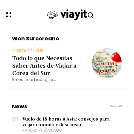
Won Surcoreano
COREA DEL SUR
Todo lo que Necesitas
Saber Antes de Viajar a
Corea del Sur
En este artículo, te
proporcionaremos información
esencial y consejos prácticos
para que tu visita a Corea del Sur
sea inolvidable.
News
View All
01
Vuelo de 18 horas a Asia: consejos para
viajar cómodo y descansar
KARURA
3 DÍAS AGO