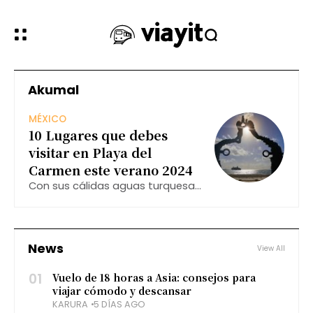
Akumal
MÉXICO
10 Lugares que debes
visitar en Playa del
Carmen este verano 2024
Con sus cálidas aguas turquesas,
amplias playas de arena blanca y
una animada vida nocturna,
Playa del Carmen cautiva a
viajeros de todas las edades.
News
View All
01
Vuelo de 18 horas a Asia: consejos para
viajar cómodo y descansar
KARURA
5 DÍAS AGO