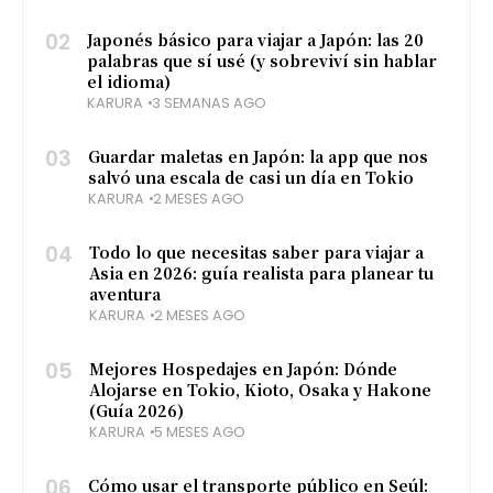
02
Japonés básico para viajar a Japón: las 20
palabras que sí usé (y sobreviví sin hablar
el idioma)
KARURA
3 SEMANAS AGO
03
Guardar maletas en Japón: la app que nos
salvó una escala de casi un día en Tokio
KARURA
2 MESES AGO
04
Todo lo que necesitas saber para viajar a
Asia en 2026: guía realista para planear tu
aventura
KARURA
2 MESES AGO
05
Mejores Hospedajes en Japón: Dónde
Alojarse en Tokio, Kioto, Osaka y Hakone
(Guía 2026)
KARURA
5 MESES AGO
06
Cómo usar el transporte público en Seúl: