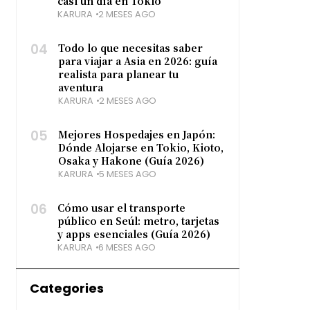
casi un día en Tokio
KARURA
2 MESES AGO
04
Todo lo que necesitas saber
para viajar a Asia en 2026: guía
realista para planear tu
aventura
KARURA
2 MESES AGO
05
Mejores Hospedajes en Japón:
Dónde Alojarse en Tokio, Kioto,
Osaka y Hakone (Guía 2026)
KARURA
5 MESES AGO
06
Cómo usar el transporte
público en Seúl: metro, tarjetas
y apps esenciales (Guía 2026)
KARURA
6 MESES AGO
Categories