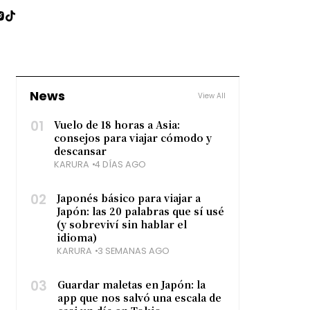
News
View All
01
Vuelo de 18 horas a Asia:
consejos para viajar cómodo y
descansar
KARURA
4 DÍAS AGO
02
Japonés básico para viajar a
Japón: las 20 palabras que sí usé
(y sobreviví sin hablar el
idioma)
KARURA
3 SEMANAS AGO
03
Guardar maletas en Japón: la
app que nos salvó una escala de