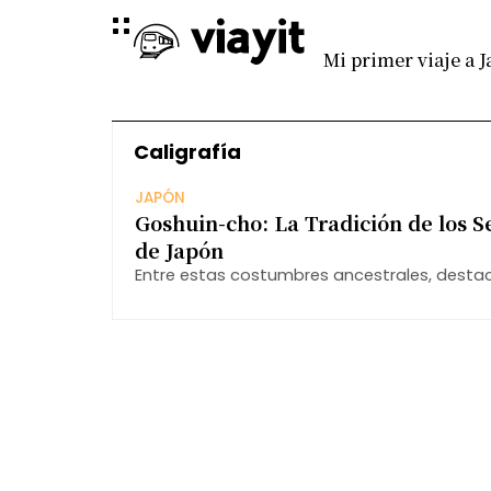
Mi primer viaje a 
Caligrafía
JAPÓN
Goshuin-cho: La Tradición de los Se
de Japón
Entre estas costumbres ancestrales, desta
locales como a visitantes: la recolección de 
santuarios, conocido como goshuin-cho.