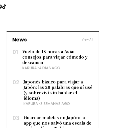
News
View All
01
Vuelo de 18 horas a Asia:
consejos para viajar cómodo y
descansar
KARURA
4 DÍAS AGO
02
Japonés básico para viajar a
Japón: las 20 palabras que sí usé
(y sobreviví sin hablar el
idioma)
KARURA
3 SEMANAS AGO
03
Guardar maletas en Japón: la
app que nos salvó una escala de