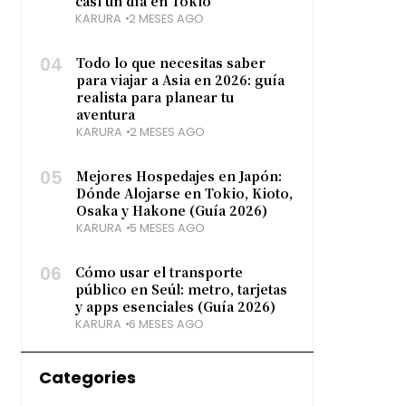
casi un día en Tokio
KARURA
2 MESES AGO
04
Todo lo que necesitas saber
para viajar a Asia en 2026: guía
realista para planear tu
aventura
KARURA
2 MESES AGO
05
Mejores Hospedajes en Japón:
Dónde Alojarse en Tokio, Kioto,
Osaka y Hakone (Guía 2026)
KARURA
5 MESES AGO
06
Cómo usar el transporte
público en Seúl: metro, tarjetas
y apps esenciales (Guía 2026)
KARURA
6 MESES AGO
Categories