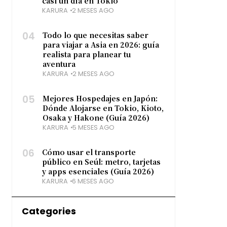
casi un día en Tokio
KARURA
2 MESES AGO
04
Todo lo que necesitas saber
para viajar a Asia en 2026: guía
realista para planear tu
aventura
KARURA
2 MESES AGO
05
Mejores Hospedajes en Japón:
Dónde Alojarse en Tokio, Kioto,
Osaka y Hakone (Guía 2026)
KARURA
5 MESES AGO
06
Cómo usar el transporte
público en Seúl: metro, tarjetas
y apps esenciales (Guía 2026)
KARURA
6 MESES AGO
Categories