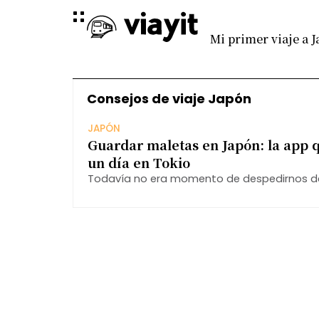
Mi primer viaje a 
Consejos de viaje Japón
JAPÓN
Guardar maletas en Japón: la app q
un día en Tokio
Todavía no era momento de despedirnos de 
teníamos varias horas para seguir recorrien
pero había un problema: