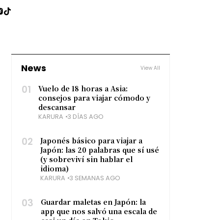
News
View All
01
Vuelo de 18 horas a Asia:
consejos para viajar cómodo y
descansar
KARURA
3 DÍAS AGO
02
Japonés básico para viajar a
Japón: las 20 palabras que sí usé
(y sobreviví sin hablar el
idioma)
KARURA
3 SEMANAS AGO
03
Guardar maletas en Japón: la
app que nos salvó una escala de