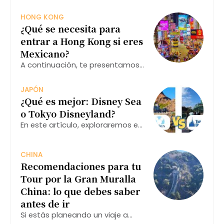
beneficios y algunas alternativas
que podrían interesarte.
HONG KONG
¿Qué se necesita para
entrar a Hong Kong si eres
Mexicano?
A continuación, te presentamos
una guía completa sobre lo que
necesitas para ingresar a esta
JAPÓN
vibrante ciudad.
¿Qué es mejor: Disney Sea
o Tokyo Disneyland?
En este artículo, exploraremos en
profundidad las diferencias y
similitudes entre estos dos
destinos mágicos, ayudándote a
CHINA
Recomendaciones para tu
decidir cuál es el mejor para ti.
Tour por la Gran Muralla
China: lo que debes saber
antes de ir
Si estás planeando un viaje a