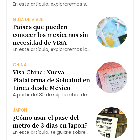
En este artículo, exploraremos su
historia, diseño, importancia
cultural y cómo se ha
GUÍA DE VIAJE
transformado en un museo que
Países que pueden
atrae a millones de visitantes
conocer los mexicanos sin
cada año.
necesidad de VISA
En este artículo, exploraremos los
destinos a los que los
ciudadanos mexicanos pueden
CHINA
acceder sin visa, así como
Visa China: Nueva
algunos consejos útiles para
Plataforma de Solicitud en
viajar.
Línea desde México
A partir del 30 de septiembre de
2025, los ciudadanos mexicanos
podrán gestionar su visa china a
JAPÓN
través de un nuevo sistema en
¿Cómo usar el pase del
línea.
metro de 3 días en Japón?
En este artículo, te guiaré sobre
cómo utilizar este pase, sus