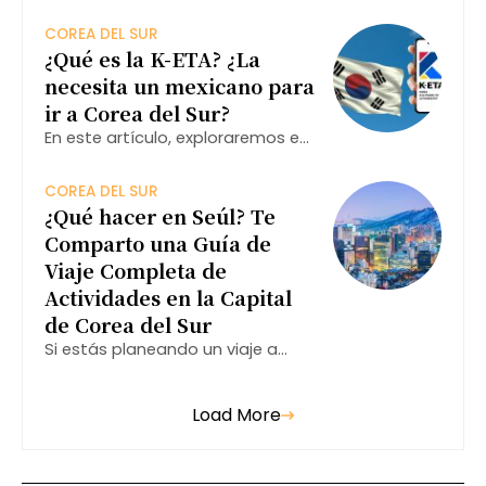
este destino icónico, aquí tienes
algunas recomendaciones que te
COREA DEL SUR
ayudarán a disfrutar al máximo
¿Qué es la K-ETA? ¿La
de tu visita.
necesita un mexicano para
ir a Corea del Sur?
En este artículo, exploraremos en
profundidad qué es la K-ETA,
como afecta a los ciudadanos
COREA DEL SUR
mexicanos y qué pasos deben
¿Qué hacer en Seúl? Te
seguir para asegurarse de que su
Comparto una Guía de
viaje sea exitoso.
Viaje Completa de
Actividades en la Capital
de Corea del Sur
Si estás planeando un viaje a
esta ciudad, aquí te
presentamos una guía completa
Load More
sobre qué hacer en Seúl,
asegurando que aproveches al
máximo tu visita.