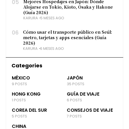
05
Mejores Hospedajes en Japón: Dónde
Alojarse en Tokio, Kioto, Osaka y Hakone
(Guía 2026)
KARURA
5 MESES AGO
06
Cómo usar el transporte público en Seúl:
metro, tarjetas y apps esenciales (Guía
2026)
KARURA
6 MESES AGO
Categories
MÉXICO
JAPÓN
9 POSTS
35 POSTS
HONG KONG
GUÍA DE VIAJE
1 POSTS
6 POSTS
COREA DEL SUR
CONSEJOS DE VIAJE
5 POSTS
7 POSTS
CHINA