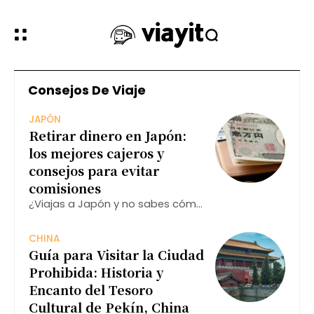
Consejos De Viaje
JAPÓN
Retirar dinero en Japón:
los mejores cajeros y
consejos para evitar
comisiones
¿Viajas a Japón y no sabes cómo
retirar efectivo sin pagar de más?
Descubre qué bancos, cajeros y
CHINA
tarjetas son tus mejores aliados
Guía para Visitar la Ciudad
para evitar comisiones y
Prohibida: Historia y
aprovechar al máximo
Encanto del Tesoro
Cultural de Pekín, China