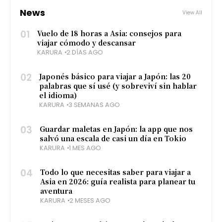
News
View All
01
Vuelo de 18 horas a Asia: consejos para
viajar cómodo y descansar
KARURA
2 DÍAS AGO
02
Japonés básico para viajar a Japón: las 20
palabras que sí usé (y sobreviví sin hablar
el idioma)
KARURA
3 SEMANAS AGO
03
Guardar maletas en Japón: la app que nos
salvó una escala de casi un día en Tokio
KARURA
1 MES AGO
04
Todo lo que necesitas saber para viajar a
Asia en 2026: guía realista para planear tu
aventura
KARURA
2 MESES AGO