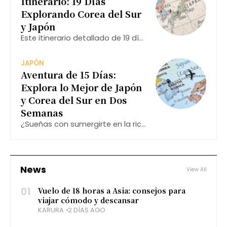
Itinerario: 19 Días
sea inolvidable.
Explorando Corea del Sur
y Japón
Este itinerario detallado de 19 días
te llevará a través de los tesoros
culturales y modernos de Corea
JAPÓN
del Sur y Japón, ofreciendo una
Aventura de 15 Días:
mezcla perfecta de historia,
Explora lo Mejor de Japón
tradición y
y Corea del Sur en Dos
Semanas
¿Sueñas con sumergirte en la rica
cultura y las deslumbrantes
tradiciones de Corea del Sur y
Japón? Este itinerario de 15 días
te llevará en un viaje cautivador a
News
View All
través
01
Vuelo de 18 horas a Asia: consejos para
viajar cómodo y descansar
KARURA
2 DÍAS AGO