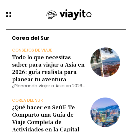
Corea del Sur
CONSEJOS DE VIAJE
Todo lo que necesitas
saber para viajar a Asia en
2026: guía realista para
planear tu aventura
¿Planeando viajar a Asia en 2026?
Esta guía reúne todo lo que
necesitas saber: destinos
COREA DEL SUR
imperdibles como Japón, Corea
¿Qué hacer en Seúl? Te
del Sur, China, Tailandia y
Comparto una Guía de
Singapur, consejos prácticos,
Viaje Completa de
requisitos de entrada
Actividades en la Capital