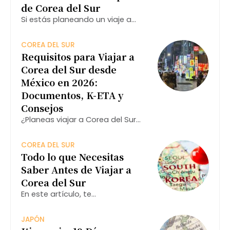
de Corea del Sur
Si estás planeando un viaje a
esta ciudad, aquí te
presentamos una guía completa
COREA DEL SUR
sobre qué hacer en Seúl,
Requisitos para Viajar a
asegurando que aproveches al
Corea del Sur desde
máximo tu visita.
México en 2026:
Documentos, K-ETA y
Consejos
¿Planeas viajar a Corea del Sur
desde México en 2026? Te explico
cuáles son los requisitos
COREA DEL SUR
actualizados, si necesitas visa o
Todo lo que Necesitas
K-ETA, qué documentos debes
Saber Antes de Viajar a
llevar y algunos consejos para
Corea del Sur
En este artículo, te
proporcionaremos información
esencial y consejos prácticos
JAPÓN
para que tu visita a Corea del Sur