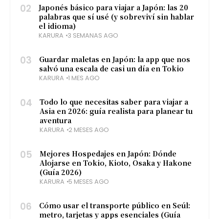
02
Japonés básico para viajar a Japón: las 20
palabras que sí usé (y sobreviví sin hablar
el idioma)
KARURA
3 SEMANAS AGO
03
Guardar maletas en Japón: la app que nos
salvó una escala de casi un día en Tokio
KARURA
1 MES AGO
04
Todo lo que necesitas saber para viajar a
Asia en 2026: guía realista para planear tu
aventura
KARURA
2 MESES AGO
05
Mejores Hospedajes en Japón: Dónde
Alojarse en Tokio, Kioto, Osaka y Hakone
(Guía 2026)
KARURA
5 MESES AGO
06
Cómo usar el transporte público en Seúl:
metro, tarjetas y apps esenciales (Guía