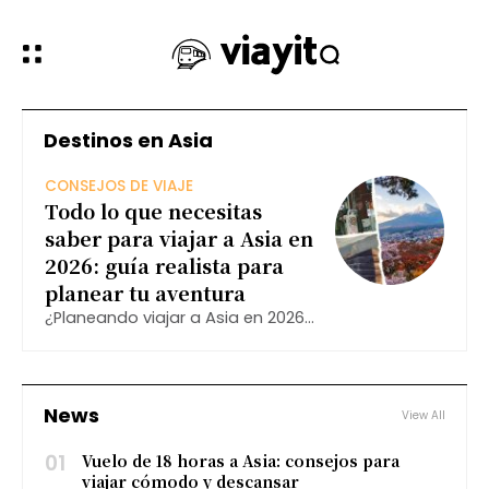
Destinos en Asia
CONSEJOS DE VIAJE
Todo lo que necesitas
saber para viajar a Asia en
2026: guía realista para
planear tu aventura
¿Planeando viajar a Asia en 2026?
Esta guía reúne todo lo que
necesitas saber: destinos
imperdibles como Japón, Corea
del Sur, China, Tailandia y
News
View All
Singapur, consejos prácticos,
requisitos de entrada
01
Vuelo de 18 horas a Asia: consejos para
viajar cómodo y descansar