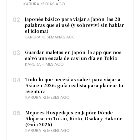
KARURA
3 DÍAS AGO
02
Japonés básico para viajar a Japón: las 20
palabras que sí usé (y sobreviví sin hablar
el idioma)
KARURA
3 SEMANAS AGO
03
Guardar maletas en Japón: la app que nos
salvó una escala de casi un día en Tokio
KARURA
1 MES AGO
04
Todo lo que necesitas saber para viajar a
Asia en 2026: guía realista para planear tu
aventura
KARURA
2 MESES AGO
05
Mejores Hospedajes en Japón: Dónde
Alojarse en Tokio, Kioto, Osaka y Hakone
(Guía 2026)
KARURA
5 MESES AGO