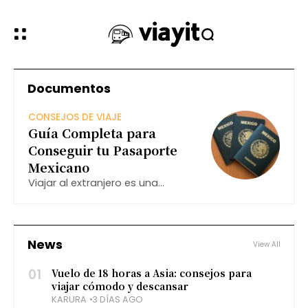
Documentos
CONSEJOS DE VIAJE
Guía Completa para
Conseguir tu Pasaporte
Mexicano
Viajar al extranjero es una
experiencia enriquecedora que
abre tus horizontes y te permite
explorar nuevas culturas, paisajes
y formas de vida. Sin embargo,
News
View All
para poder cruzar fronteras
internacionales, necesitas
01
Vuelo de 18 horas a Asia: consejos para
viajar cómodo y descansar
KARURA
3 DÍAS AGO