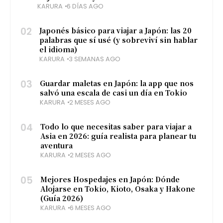
KARURA
6 DÍAS AGO
02
Japonés básico para viajar a Japón: las 20
palabras que sí usé (y sobreviví sin hablar
el idioma)
KARURA
3 SEMANAS AGO
03
Guardar maletas en Japón: la app que nos
salvó una escala de casi un día en Tokio
KARURA
2 MESES AGO
04
Todo lo que necesitas saber para viajar a
Asia en 2026: guía realista para planear tu
aventura
KARURA
2 MESES AGO
05
Mejores Hospedajes en Japón: Dónde
Alojarse en Tokio, Kioto, Osaka y Hakone
(Guía 2026)
KARURA
6 MESES AGO