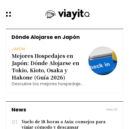
Dónde Alojarse en Japón
JAPÓN
Mejores Hospedajes en
Japón: Dónde Alojarse en
Tokio, Kioto, Osaka y
Hakone (Guía 2026)
Descubre los mejores hospedajes
en Japón en Tokio, Kioto, Osaka y
Hakone. Opciones económicas y
tradicionales con excelente
ubicación.
News
View All
01
Vuelo de 18 horas a Asia: consejos para
viajar cómodo y descansar