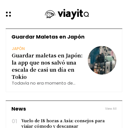
Guardar Maletas en Japón
JAPÓN
Guardar maletas en Japón:
la app que nos salvó una
escala de casi un día en
Tokio
Todavía no era momento de
despedirnos de Japón. Después
de dejar nuestro hotel, teníamos
varias horas para seguir
recorriendo Tokio antes de volar a
News
View All
Hong Kong, pero había un
problema:
01
Vuelo de 18 horas a Asia: consejos para
viajar cómodo y descansar