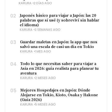
KARURA
2 DÍAS AGO
02
Japonés básico para viajar a Japón: las 20
palabras que sí usé (y sobreviví sin hablar
el idioma)
KARURA
3 SEMANAS AGO
03
Guardar maletas en Japón: la app que nos
salvó una escala de casi un día en Tokio
KARURA
1 MES AGO
04
Todo lo que necesitas saber para viajar a
Asia en 2026: guía realista para planear tu
aventura
KARURA
2 MESES AGO
05
Mejores Hospedajes en Japón: Dónde
Alojarse en Tokio, Kioto, Osaka y Hakone
(Guía 2026)
KARURA
5 MESES AGO