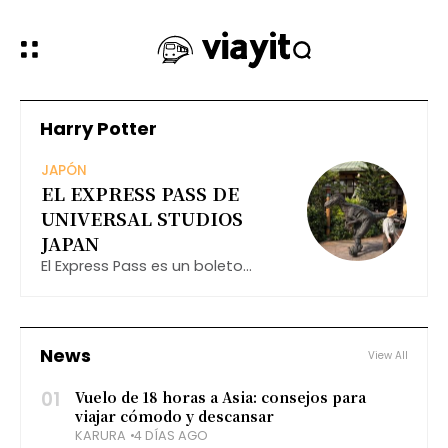
Harry Potter
JAPÓN
EL EXPRESS PASS DE
UNIVERSAL STUDIOS
JAPAN
El Express Pass es un boleto
adicional que puedes comprar
junto con tu entrada regular al
parque (Studio Pass). Este pase
te permite acortar
News
View All
significativamente el tiempo de
espera para
01
Vuelo de 18 horas a Asia: consejos para
viajar cómodo y descansar
KARURA
4 DÍAS AGO