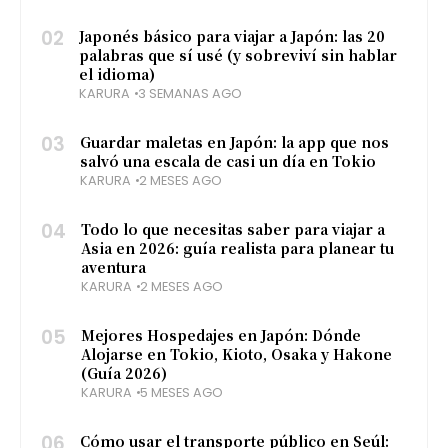
02
Japonés básico para viajar a Japón: las 20
palabras que sí usé (y sobreviví sin hablar
el idioma)
KARURA
3 SEMANAS AGO
03
Guardar maletas en Japón: la app que nos
salvó una escala de casi un día en Tokio
KARURA
2 MESES AGO
04
Todo lo que necesitas saber para viajar a
Asia en 2026: guía realista para planear tu
aventura
KARURA
2 MESES AGO
05
Mejores Hospedajes en Japón: Dónde
Alojarse en Tokio, Kioto, Osaka y Hakone
(Guía 2026)
KARURA
5 MESES AGO
06
Cómo usar el transporte público en Seúl: