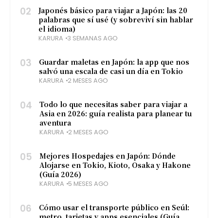
02
Japonés básico para viajar a Japón: las 20
palabras que sí usé (y sobreviví sin hablar
el idioma)
KARURA
3 SEMANAS AGO
03
Guardar maletas en Japón: la app que nos
salvó una escala de casi un día en Tokio
KARURA
2 MESES AGO
04
Todo lo que necesitas saber para viajar a
Asia en 2026: guía realista para planear tu
aventura
KARURA
2 MESES AGO
05
Mejores Hospedajes en Japón: Dónde
Alojarse en Tokio, Kioto, Osaka y Hakone
(Guía 2026)
KARURA
5 MESES AGO
06
Cómo usar el transporte público en Seúl:
metro, tarjetas y apps esenciales (Guía