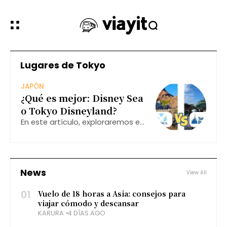
Lugares de Tokyo
JAPÓN
¿Qué es mejor: Disney Sea
o Tokyo Disneyland?
En este artículo, exploraremos en
profundidad las diferencias y
similitudes entre estos dos
destinos mágicos, ayudándote a
decidir cuál es el mejor para ti.
News
View All
01
Vuelo de 18 horas a Asia: consejos para
viajar cómodo y descansar
KARURA
4 DÍAS AGO