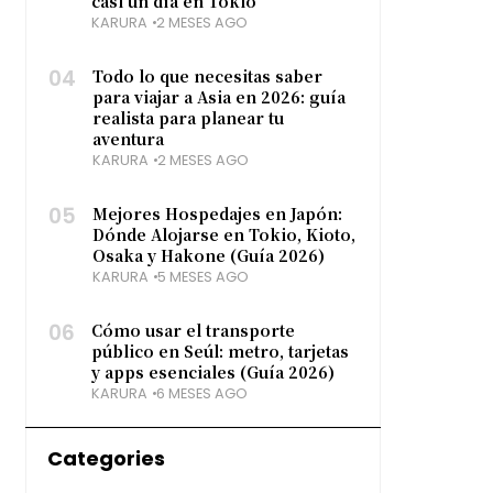
casi un día en Tokio
KARURA
2 MESES AGO
04
Todo lo que necesitas saber
para viajar a Asia en 2026: guía
realista para planear tu
aventura
KARURA
2 MESES AGO
05
Mejores Hospedajes en Japón:
Dónde Alojarse en Tokio, Kioto,
Osaka y Hakone (Guía 2026)
KARURA
5 MESES AGO
06
Cómo usar el transporte
público en Seúl: metro, tarjetas
y apps esenciales (Guía 2026)
KARURA
6 MESES AGO
Categories