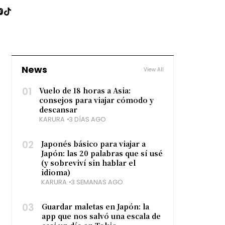
News
View All
01
Vuelo de 18 horas a Asia:
consejos para viajar cómodo y
descansar
KARURA
3 DÍAS AGO
02
Japonés básico para viajar a
Japón: las 20 palabras que sí usé
(y sobreviví sin hablar el
idioma)
KARURA
3 SEMANAS AGO
03
Guardar maletas en Japón: la
app que nos salvó una escala de