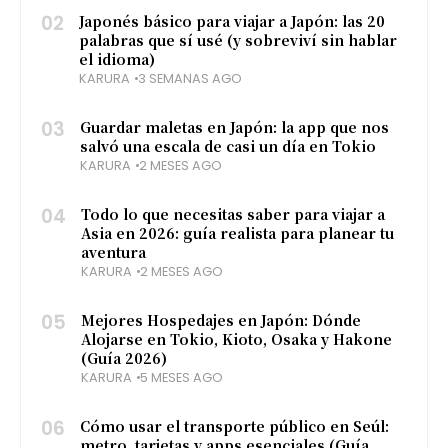
02
Japonés básico para viajar a Japón: las 20
palabras que sí usé (y sobreviví sin hablar
el idioma)
KARURA
3 SEMANAS AGO
03
Guardar maletas en Japón: la app que nos
salvó una escala de casi un día en Tokio
KARURA
2 MESES AGO
04
Todo lo que necesitas saber para viajar a
Asia en 2026: guía realista para planear tu
aventura
KARURA
2 MESES AGO
05
Mejores Hospedajes en Japón: Dónde
Alojarse en Tokio, Kioto, Osaka y Hakone
(Guía 2026)
KARURA
5 MESES AGO
06
Cómo usar el transporte público en Seúl:
metro, tarjetas y apps esenciales (Guía