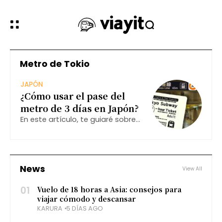
Metro de Tokio
JAPÓN
¿Cómo usar el pase del
metro de 3 días en Japón?
En este artículo, te guiaré sobre
cómo utilizar este pase, sus
beneficios y algunas alternativas
que podrían interesarte.
News
View All
01
Vuelo de 18 horas a Asia: consejos para
viajar cómodo y descansar
KARURA
5 DÍAS AGO