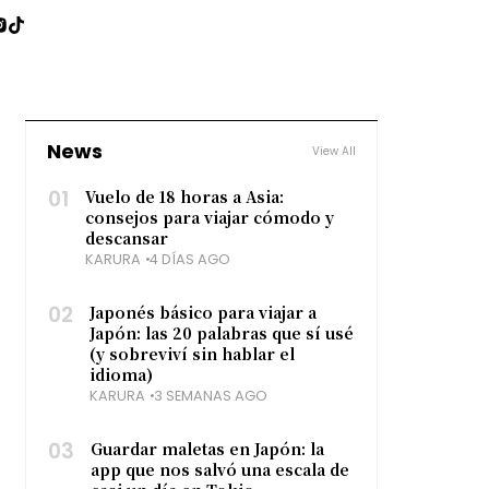
News
View All
01
Vuelo de 18 horas a Asia:
consejos para viajar cómodo y
descansar
KARURA
4 DÍAS AGO
02
Japonés básico para viajar a
Japón: las 20 palabras que sí usé
(y sobreviví sin hablar el
idioma)
KARURA
3 SEMANAS AGO
03
Guardar maletas en Japón: la
app que nos salvó una escala de