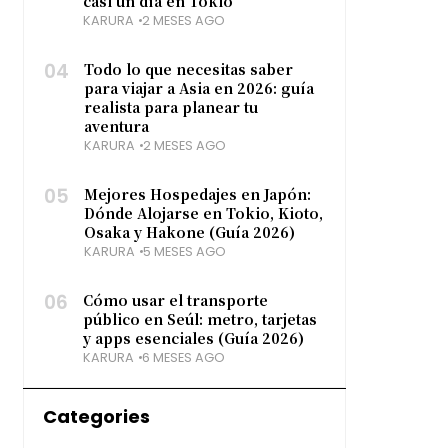
casi un día en Tokio
KARURA
2 MESES AGO
04
Todo lo que necesitas saber
para viajar a Asia en 2026: guía
realista para planear tu
aventura
KARURA
2 MESES AGO
05
Mejores Hospedajes en Japón:
Dónde Alojarse en Tokio, Kioto,
Osaka y Hakone (Guía 2026)
KARURA
5 MESES AGO
06
Cómo usar el transporte
público en Seúl: metro, tarjetas
y apps esenciales (Guía 2026)
KARURA
6 MESES AGO
Categories