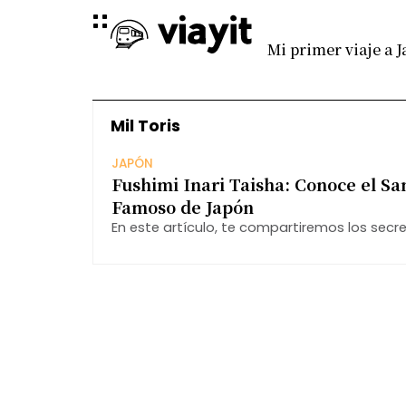
Mi primer viaje a 
Mil Toris
JAPÓN
Fushimi Inari Taisha: Conoce el Sa
Famoso de Japón
En este artículo, te compartiremos los secr
cautivadoras y los tesoros ocultos que con
santuario emblemático.