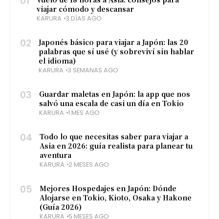
01
de
viajar cómodo y descansar
KARURA
3 DÍAS AGO
02
Japonés básico para viajar a Japón: las 20
palabras que sí usé (y sobreviví sin hablar
el idioma)
KARURA
3 SEMANAS AGO
03
Guardar maletas en Japón: la app que nos
salvó una escala de casi un día en Tokio
KARURA
1 MES AGO
04
Todo lo que necesitas saber para viajar a
Asia en 2026: guía realista para planear tu
aventura
KARURA
2 MESES AGO
05
Mejores Hospedajes en Japón: Dónde
Alojarse en Tokio, Kioto, Osaka y Hakone
(Guía 2026)
KARURA
5 MESES AGO