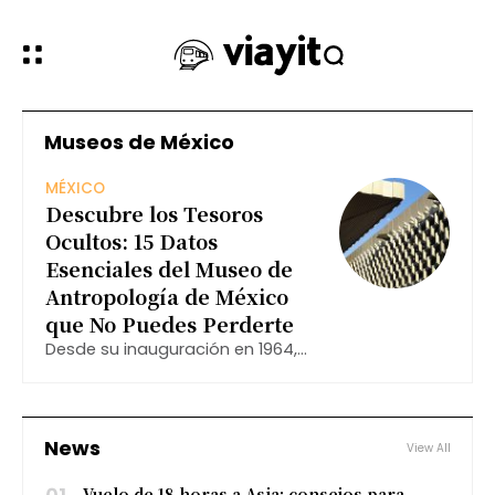
Museos de México
MÉXICO
Descubre los Tesoros
Ocultos: 15 Datos
Esenciales del Museo de
Antropología de México
que No Puedes Perderte
Desde su inauguración en 1964,
este icónico museo ha cautivado
a millones de visitantes con su
impresionante colección
arqueológica y etnográfica,
News
View All
convirtiéndose en un destino
obligado para cualquier amante
Vuelo de 18 horas a Asia: consejos para