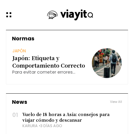
Normas
JAPÓN
Japón: Etiqueta y
Comportamiento Correcto
Para evitar cometer errores
culturales durante su viaje a
Japón, es vital familiarizarse con
algunas normas básicas de
etiqueta.
News
View All
01
Vuelo de 18 horas a Asia: consejos para
viajar cómodo y descansar
KARURA
3 DÍAS AGO