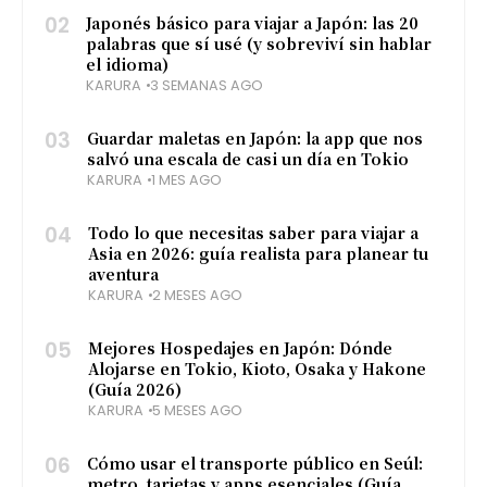
02
Japonés básico para viajar a Japón: las 20
palabras que sí usé (y sobreviví sin hablar
el idioma)
KARURA
3 SEMANAS AGO
03
Guardar maletas en Japón: la app que nos
salvó una escala de casi un día en Tokio
KARURA
1 MES AGO
04
Todo lo que necesitas saber para viajar a
Asia en 2026: guía realista para planear tu
aventura
KARURA
2 MESES AGO
05
Mejores Hospedajes en Japón: Dónde
Alojarse en Tokio, Kioto, Osaka y Hakone
(Guía 2026)
KARURA
5 MESES AGO
06
Cómo usar el transporte público en Seúl:
metro, tarjetas y apps esenciales (Guía