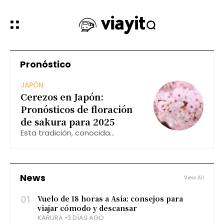
Pronóstico
JAPÓN
Cerezos en Japón:
Pronósticos de floración
de sakura para 2025
Esta tradición, conocida
como hanami, invita a locales y
turistas a disfrutar de la belleza
efímera de estas flores. En este
artículo, exploraremos los
News
View All
pronósticos de floración de los
cerezos para
01
Vuelo de 18 horas a Asia: consejos para
viajar cómodo y descansar
KARURA
3 DÍAS AGO