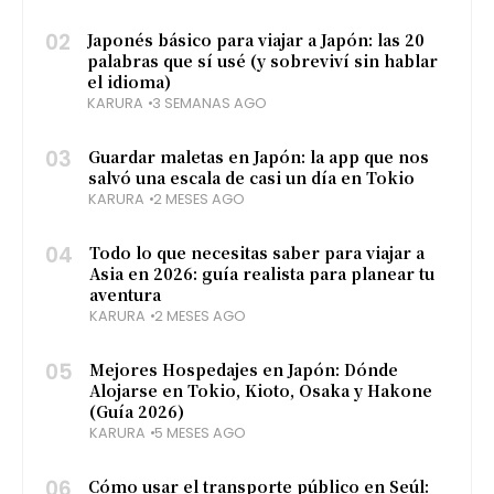
02
Japonés básico para viajar a Japón: las 20
palabras que sí usé (y sobreviví sin hablar
el idioma)
KARURA
3 SEMANAS AGO
03
Guardar maletas en Japón: la app que nos
salvó una escala de casi un día en Tokio
KARURA
2 MESES AGO
04
Todo lo que necesitas saber para viajar a
Asia en 2026: guía realista para planear tu
aventura
KARURA
2 MESES AGO
05
Mejores Hospedajes en Japón: Dónde
Alojarse en Tokio, Kioto, Osaka y Hakone
(Guía 2026)
KARURA
5 MESES AGO
06
Cómo usar el transporte público en Seúl: