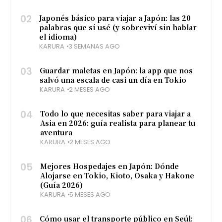
02
Japonés básico para viajar a Japón: las 20
palabras que sí usé (y sobreviví sin hablar
el idioma)
KARURA
3 SEMANAS AGO
03
Guardar maletas en Japón: la app que nos
salvó una escala de casi un día en Tokio
KARURA
2 MESES AGO
04
Todo lo que necesitas saber para viajar a
Asia en 2026: guía realista para planear tu
aventura
KARURA
2 MESES AGO
05
Mejores Hospedajes en Japón: Dónde
Alojarse en Tokio, Kioto, Osaka y Hakone
(Guía 2026)
KARURA
5 MESES AGO
06
Cómo usar el transporte público en Seúl: