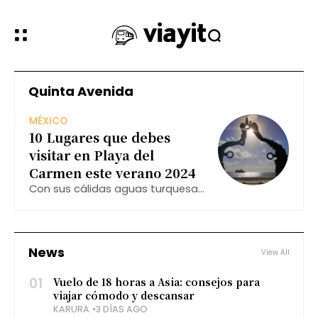
Quinta Avenida
MÉXICO
10 Lugares que debes
visitar en Playa del
Carmen este verano 2024
Con sus cálidas aguas turquesas,
amplias playas de arena blanca y
una animada vida nocturna,
Playa del Carmen cautiva a
viajeros de todas las edades.
News
View All
01
Vuelo de 18 horas a Asia: consejos para
viajar cómodo y descansar
KARURA
3 DÍAS AGO