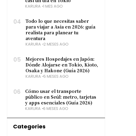
casi un día en Tokio
KARURA
1 MES AGO
04
Todo lo que necesitas saber
para viajar a Asia en 2026: guía
realista para planear tu
aventura
KARURA
2 MESES AGO
05
Mejores Hospedajes en Japón:
Dónde Alojarse en Tokio, Kioto,
Osaka y Hakone (Guía 2026)
KARURA
5 MESES AGO
06
Cómo usar el transporte
público en Seúl: metro, tarjetas
y apps esenciales (Guía 2026)
KARURA
6 MESES AGO
Categories