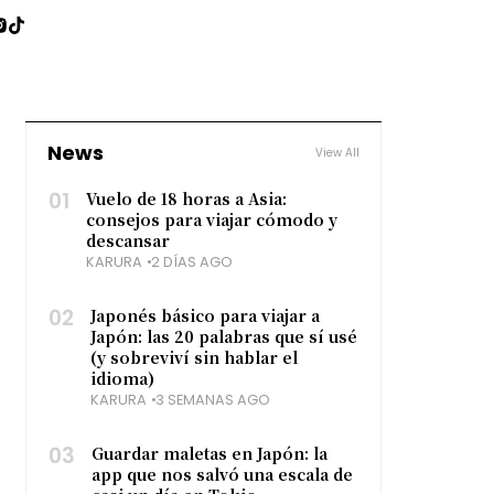
News
View All
01
Vuelo de 18 horas a Asia:
consejos para viajar cómodo y
descansar
KARURA
2 DÍAS AGO
02
Japonés básico para viajar a
Japón: las 20 palabras que sí usé
(y sobreviví sin hablar el
idioma)
KARURA
3 SEMANAS AGO
03
Guardar maletas en Japón: la
app que nos salvó una escala de