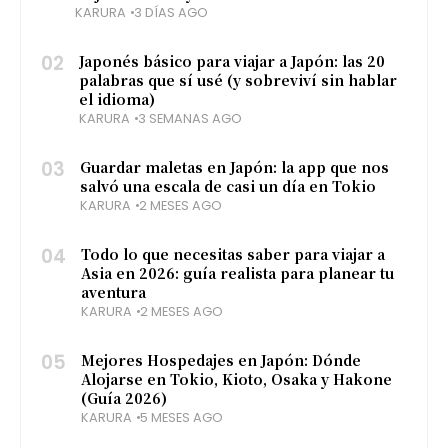
KARURA
3 DÍAS AGO
02
Japonés básico para viajar a Japón: las 20
palabras que sí usé (y sobreviví sin hablar
el idioma)
KARURA
3 SEMANAS AGO
03
Guardar maletas en Japón: la app que nos
salvó una escala de casi un día en Tokio
KARURA
2 MESES AGO
04
Todo lo que necesitas saber para viajar a
Asia en 2026: guía realista para planear tu
aventura
KARURA
2 MESES AGO
05
Mejores Hospedajes en Japón: Dónde
Alojarse en Tokio, Kioto, Osaka y Hakone
(Guía 2026)
KARURA
5 MESES AGO