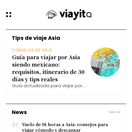
Tips de viaje Asia
CONSEJOS DE VIAJE
Guía para viajar por Asia
siendo mexicano:
requisitos, itinerario de 30
días y tips reales
Guía actualizada para viajar por
Asia siendo mexicano: requisitos
de entrada, itinerario
recomendado de 30 días por
Corea, Japón, Hong Kong y China,
News
View All
además de tips reales basados
en experiencia
01
Vuelo de 18 horas a Asia: consejos para
viajar cómodo y descansar