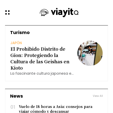
Turismo
JAPÓN
El Prohibido Distrito de
Gion: Protegiendo la
Cultura de las Geishas en
Kioto
La fascinante cultura japonesa es
un imán para numerosos turistas
que desean experimentar la
belleza y la tradición que ofrece el
país. Sin embargo, en un intento
News
View All
por proteger la
01
Vuelo de 18 horas a Asia: consejos para
viajar cómodo y descansar