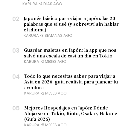
KARURA
4 DÍAS AGO
02
Japonés básico para viajar a Japón: las 20
palabras que sí usé (y sobreviví sin hablar
el idioma)
KARURA
3 SEMANAS AGO
03
Guardar maletas en Japón: la app que nos
salvó una escala de casi un día en Tokio
KARURA
2 MESES AGO
04
Todo lo que necesitas saber para viajar a
Asia en 2026: guía realista para planear tu
aventura
KARURA
2 MESES AGO
05
Mejores Hospedajes en Japón: Dónde
Alojarse en Tokio, Kioto, Osaka y Hakone
(Guía 2026)
KARURA
5 MESES AGO