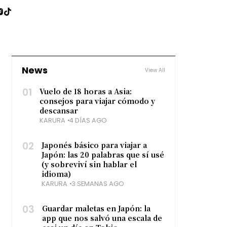
News
View All
01
Vuelo de 18 horas a Asia:
consejos para viajar cómodo y
descansar
KARURA
4 DÍAS AGO
02
Japonés básico para viajar a
Japón: las 20 palabras que sí usé
(y sobreviví sin hablar el
idioma)
KARURA
3 SEMANAS AGO
03
Guardar maletas en Japón: la
app que nos salvó una escala de