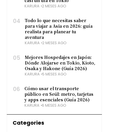
casi un día en Tokio
KARURA
2 MESES AGO
04
Todo lo que necesitas saber
para viajar a Asia en 2026: guía
realista para planear tu
aventura
KARURA
2 MESES AGO
05
Mejores Hospedajes en Japón:
Dónde Alojarse en Tokio, Kioto,
Osaka y Hakone (Guía 2026)
KARURA
5 MESES AGO
06
Cómo usar el transporte
público en Seúl: metro, tarjetas
y apps esenciales (Guía 2026)
KARURA
6 MESES AGO
Categories