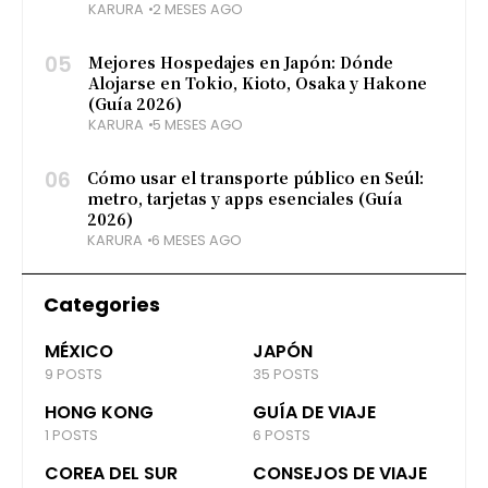
KARURA
2 MESES AGO
05
Mejores Hospedajes en Japón: Dónde
Alojarse en Tokio, Kioto, Osaka y Hakone
(Guía 2026)
KARURA
5 MESES AGO
06
Cómo usar el transporte público en Seúl:
metro, tarjetas y apps esenciales (Guía
2026)
KARURA
6 MESES AGO
Categories
MÉXICO
JAPÓN
9 POSTS
35 POSTS
HONG KONG
GUÍA DE VIAJE
1 POSTS
6 POSTS
COREA DEL SUR
CONSEJOS DE VIAJE