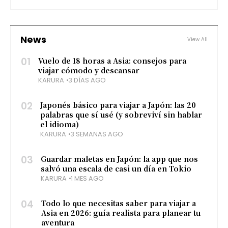
destinos a los que los
ciudadanos mexicanos pueden
acceder sin visa, así como
algunos consejos útiles para
News
View All
viajar.
01
Vuelo de 18 horas a Asia: consejos para
viajar cómodo y descansar
KARURA
3 DÍAS AGO
02
Japonés básico para viajar a Japón: las 20
palabras que sí usé (y sobreviví sin hablar
el idioma)
KARURA
3 SEMANAS AGO
03
Guardar maletas en Japón: la app que nos
salvó una escala de casi un día en Tokio
KARURA
1 MES AGO
04
Todo lo que necesitas saber para viajar a
Asia en 2026: guía realista para planear tu
aventura