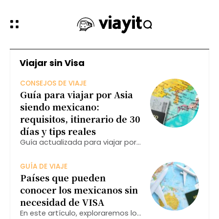
Viajar sin Visa
CONSEJOS DE VIAJE
Guía para viajar por Asia
siendo mexicano:
requisitos, itinerario de 30
días y tips reales
Guía actualizada para viajar por
Asia siendo mexicano: requisitos
de entrada, itinerario
GUÍA DE VIAJE
recomendado de 30 días por
Países que pueden
Corea, Japón, Hong Kong y China,
conocer los mexicanos sin
además de tips reales basados
necesidad de VISA
en experiencia
En este artículo, exploraremos los