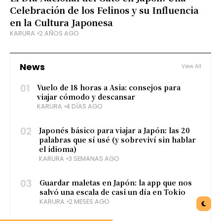
Celebración de los Felinos y su Influencia
en la Cultura Japonesa
KARURA
2 AÑOS AGO
News
View All
01
Vuelo de 18 horas a Asia: consejos para
viajar cómodo y descansar
KARURA
4 DÍAS AGO
02
Japonés básico para viajar a Japón: las 20
palabras que sí usé (y sobreviví sin hablar
el idioma)
KARURA
3 SEMANAS AGO
03
Guardar maletas en Japón: la app que nos
salvó una escala de casi un día en Tokio
KARURA
2 MESES AGO