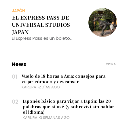
través de todos los detalles que
necesitas saber para aprovechar
JAPÓN
al máximo esta ventaja durante
EL EXPRESS PASS DE
tu estancia en Japón.
UNIVERSAL STUDIOS
JAPAN
El Express Pass es un boleto
adicional que puedes comprar
junto con tu entrada regular al
parque (Studio Pass). Este pase
te permite acortar
News
View All
significativamente el tiempo de
espera para
01
Vuelo de 18 horas a Asia: consejos para
viajar cómodo y descansar
KARURA
2 DÍAS AGO
02
Japonés básico para viajar a Japón: las 20
palabras que sí usé (y sobreviví sin hablar
el idioma)
KARURA
3 SEMANAS AGO