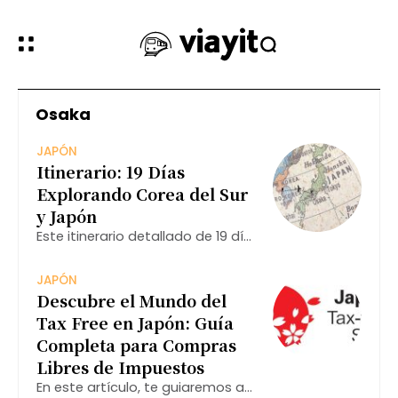
Osaka
JAPÓN
Itinerario: 19 Días
Explorando Corea del Sur
y Japón
Este itinerario detallado de 19 días
te llevará a través de los tesoros
culturales y modernos de Corea
JAPÓN
del Sur y Japón, ofreciendo una
Descubre el Mundo del
mezcla perfecta de historia,
Tax Free en Japón: Guía
tradición y
Completa para Compras
Libres de Impuestos
En este artículo, te guiaremos a