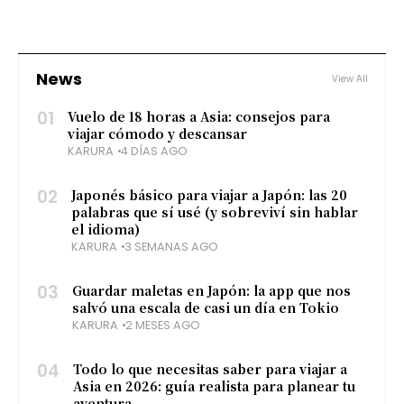
News
View All
01
Vuelo de 18 horas a Asia: consejos para
viajar cómodo y descansar
KARURA
4 DÍAS AGO
02
Japonés básico para viajar a Japón: las 20
palabras que sí usé (y sobreviví sin hablar
el idioma)
KARURA
3 SEMANAS AGO
03
Guardar maletas en Japón: la app que nos
salvó una escala de casi un día en Tokio
KARURA
2 MESES AGO
04
Todo lo que necesitas saber para viajar a
Asia en 2026: guía realista para planear tu
aventura