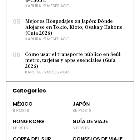
KARURA
2 MESES AGO
05
Mejores Hospedajes en Japón: Dónde
Alojarse en Tokio, Kioto, Osaka y Hakone
(Guía 2026)
KARURA
5 MESES AGO
06
Cómo usar el transporte público en Seúl:
metro, tarjetas y apps esenciales (Guía
2026)
KARURA
6 MESES AGO
Categories
MÉXICO
JAPÓN
9 POSTS
35 POSTS
HONG KONG
GUÍA DE VIAJE
1 POSTS
6 POSTS
COREA DEL SUR
CONSEJOS DE VIAJE