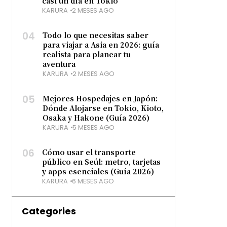
casi un día en Tokio
KARURA
2 MESES AGO
04
Todo lo que necesitas saber
para viajar a Asia en 2026: guía
realista para planear tu
aventura
KARURA
2 MESES AGO
05
Mejores Hospedajes en Japón:
Dónde Alojarse en Tokio, Kioto,
Osaka y Hakone (Guía 2026)
KARURA
5 MESES AGO
06
Cómo usar el transporte
público en Seúl: metro, tarjetas
y apps esenciales (Guía 2026)
KARURA
6 MESES AGO
Categories