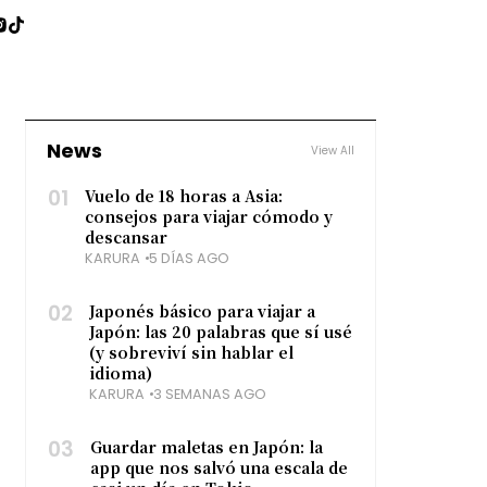
News
View All
01
Vuelo de 18 horas a Asia:
consejos para viajar cómodo y
descansar
KARURA
5 DÍAS AGO
02
Japonés básico para viajar a
Japón: las 20 palabras que sí usé
(y sobreviví sin hablar el
idioma)
KARURA
3 SEMANAS AGO
03
Guardar maletas en Japón: la
app que nos salvó una escala de